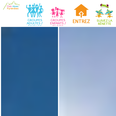
GROUPES
GROUPES
ENTREZ
SUIVEZ LA
ADULTES /
ENFANTS /
RÉNETTE
FAMILLES
JEUNES