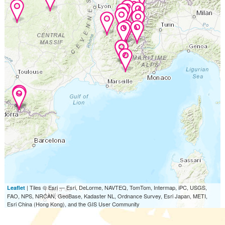
| Tiles © Esri — Esri, DeLorme, NAVTEQ, TomTom, Intermap, iPC, USGS,
Leaflet
FAO, NPS, NRCAN, GeoBase, Kadaster NL, Ordnance Survey, Esri Japan, METI,
Esri China (Hong Kong), and the GIS User Community