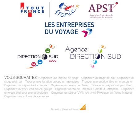
VOUS SOUHAITEZ :
Organiser une classe de neige
Organiser un stage de ski
Organiser un
stage plein air
Trouver une location groupe en montagne
Trouver une gestion libre en montagne
Organiser un séjour tout compris
Organiser un séjour scolaire
Trouver un séjour ski pas cher
Organiser un week-end ski en groupe
Organiser un Week End pour Comité d'Entreprise
Organiser
un week-end pour une association
Organiser un séjour APPN (Activité Physique de Pleine Nature)
Organiser une colonie de vacances
Dobeuliou
Création Internet