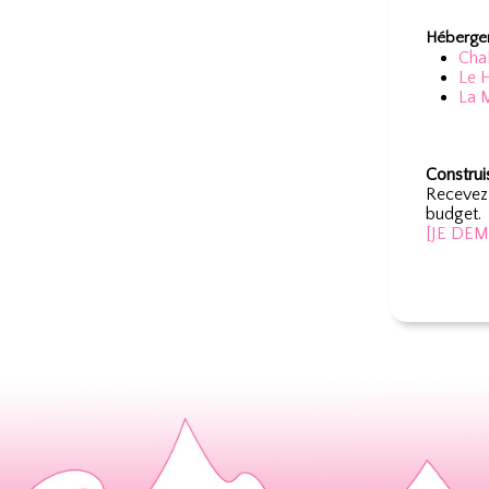
Hébergem
Chal
Le 
La M
Construi
Recevez 
budget.
[JE DE