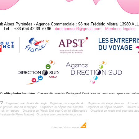
ub Alpes Pyrénées - Agence Commerciale : 98 rue Frédéric Mistral 13980 AL
Tél. : +33 (0)4.42.39.70.96 -
directionsud3@gmail.com
-
Mentions légales
Credits photos bannière :
Classes découvertes Montagne & Corrèze
© CAP - Adobe Stock - Sports Nature Corrèze
Z :
Organiser une classe de neige
Organiser un stage de ski
Organiser un stage plein air
Trouver 
e gestion libre en montagne
Organiser un séjour tout compris
Organiser un séjour scolaire
Trouver u
 ski en groupe
Organiser un Week End pour Comité d'Entreprise
Organiser un week-end pour une ass
Physique de Pleine Nature)
Organiser une colonie de vacances
Dobeuliou
Création Internet