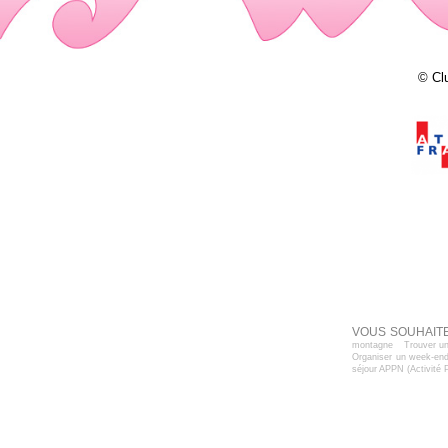
© Cl
VOUS SOUHAITE
montagne
Trouver un
Organiser un week-end
séjour APPN (Activité 