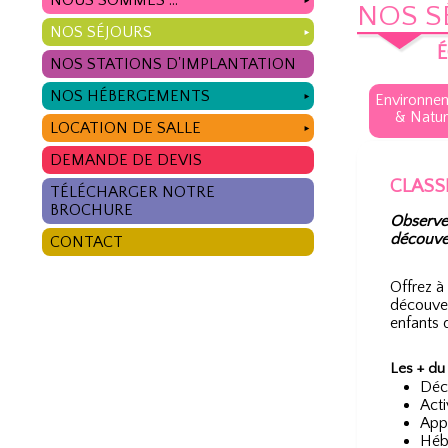
NOUS SOMMES ...
►
NOS S
NOS SÉJOURS
►
É
NOS STATIONS D'IMPLANTATION
NOS HÉBERGEMENTS
Environne
►
& Natur
LOCATION DE SALLE
►
DEMANDE DE DEVIS
CLASS
TÉLÉCHARGER NOTRE
BROCHURE
Observer
découver
CONTACT
Offrez à
découvert
enfants 
Les + du
Déco
Acti
Appr
Héb