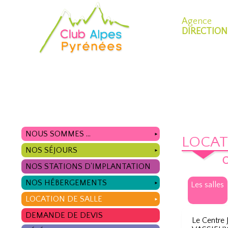
Agence
DIRECTION
NOUS SOMMES ...
►
LOCAT
NOS SÉJOURS
►
C
NOS STATIONS D'IMPLANTATION
NOS HÉBERGEMENTS
Les salles
►
LOCATION DE SALLE
►
DEMANDE DE DEVIS
Le Centre 