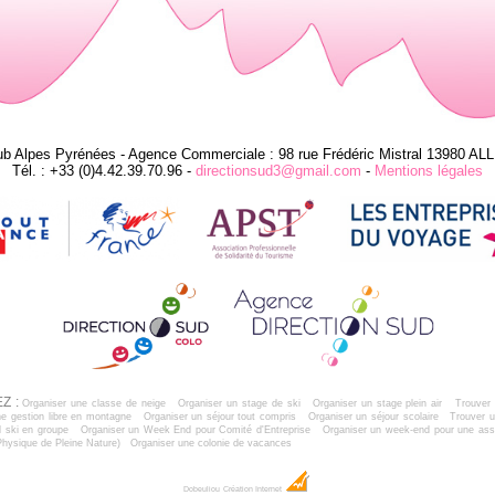
ub Alpes Pyrénées - Agence Commerciale : 98 rue Frédéric Mistral 13980 AL
Tél. : +33 (0)4.42.39.70.96 -
directionsud3@gmail.com
-
Mentions légales
Z :
Organiser une classe de neige
Organiser un stage de ski
Organiser un stage plein air
Trouver 
e gestion libre en montagne
Organiser un séjour tout compris
Organiser un séjour scolaire
Trouver u
 ski en groupe
Organiser un Week End pour Comité d'Entreprise
Organiser un week-end pour une ass
Physique de Pleine Nature)
Organiser une colonie de vacances
Dobeuliou
Création Internet