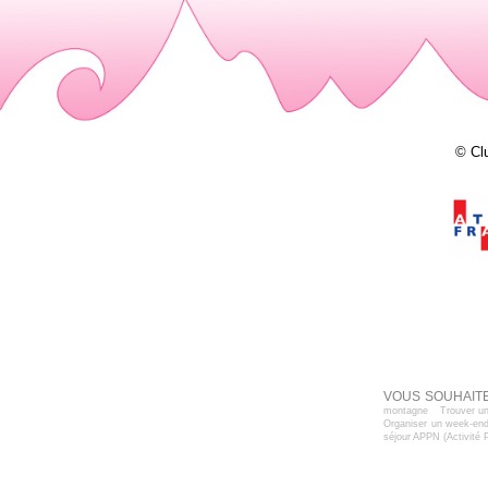
© Cl
VOUS SOUHAITE
montagne
Trouver un
Organiser un week-end
séjour APPN (Activité 