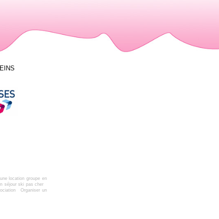
LEINS
une location groupe en
n séjour ski pas cher
ociation
Organiser un