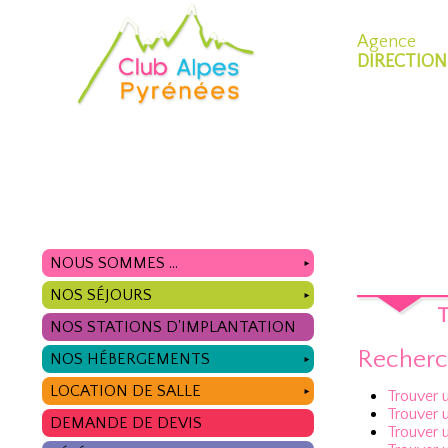
Agence
DIRECTION
NOUS SOMMES ...
►
NOS SÉJOURS
►
T
NOS STATIONS D'IMPLANTATION
Recherch
NOS HÉBERGEMENTS
►
LOCATION DE SALLE
►
Trouver 
Trouver u
DEMANDE DE DEVIS
Trouver 