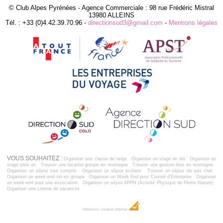
© Club Alpes Pyrénées - Agence Commerciale : 98 rue Frédéric Mistral
13980 ALLEINS
Tél. : +33 (0)4.42.39.70.96 -
directionsud3@gmail.com
-
Mentions légales
VOUS SOUHAITEZ :
Organiser une classe de neige
Organiser un stage de ski
Organiser un
stage plein air
Trouver une location groupe en montagne
Trouver une gestion libre en montagne
Organiser un séjour tout compris
Organiser un séjour scolaire
Trouver un séjour ski pas cher
Organiser un week-end ski en groupe
Organiser un Week End pour Comité d'Entreprise
Organiser
un week-end pour une association
Organiser un séjour APPN (Activité Physique de Pleine Nature)
Organiser une colonie de vacances
Dobeuliou
Création Internet