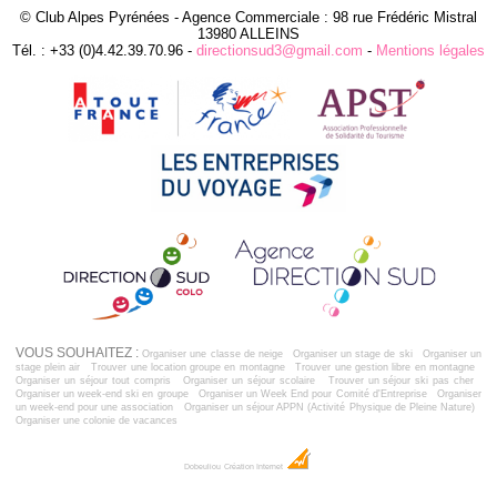
© Club Alpes Pyrénées - Agence Commerciale : 98 rue Frédéric Mistral
13980 ALLEINS
Tél. : +33 (0)4.42.39.70.96 -
directionsud3@gmail.com
-
Mentions légales
VOUS SOUHAITEZ :
Organiser une classe de neige
Organiser un stage de ski
Organiser un
stage plein air
Trouver une location groupe en montagne
Trouver une gestion libre en montagne
Organiser un séjour tout compris
Organiser un séjour scolaire
Trouver un séjour ski pas cher
Organiser un week-end ski en groupe
Organiser un Week End pour Comité d'Entreprise
Organiser
un week-end pour une association
Organiser un séjour APPN (Activité Physique de Pleine Nature)
Organiser une colonie de vacances
Dobeuliou
Création Internet