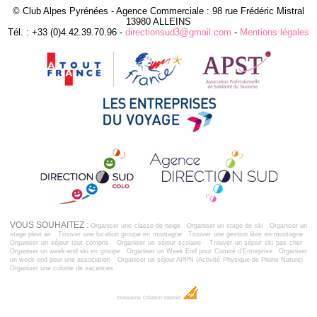
© Club Alpes Pyrénées - Agence Commerciale : 98 rue Frédéric Mistral
13980 ALLEINS
Tél. : +33 (0)4.42.39.70.96 -
directionsud3@gmail.com
-
Mentions légales
VOUS SOUHAITEZ :
Organiser une classe de neige
Organiser un stage de ski
Organiser un
stage plein air
Trouver une location groupe en montagne
Trouver une gestion libre en montagne
Organiser un séjour tout compris
Organiser un séjour scolaire
Trouver un séjour ski pas cher
Organiser un week-end ski en groupe
Organiser un Week End pour Comité d'Entreprise
Organiser
un week-end pour une association
Organiser un séjour APPN (Activité Physique de Pleine Nature)
Organiser une colonie de vacances
Dobeuliou
Création Internet