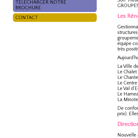
Son méti
TÉLÉCHARGER NOTRE
GROUPES d
BROCHURE
Les Rén
CONTACT
Gestionna
structure
groupemen
équipe co
très posi
Aujourd’hu
La Ville 
Le Chale
Le Chant
Le Centr
Le Val d’
Le Hamea
La Minote
De confor
prix). Ell
Directi
Nouvelle 