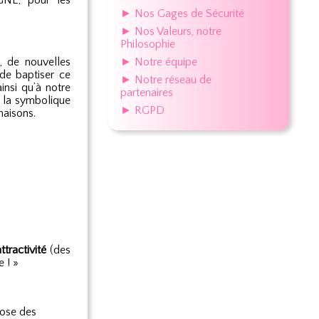
GNE, pour les
► Nos Gages de Sécurité
► Nos Valeurs, notre
Philosophie
, de nouvelles
► Notre équipe
de baptiser ce
► Notre réseau de
insi qu’à notre
partenaires
à la symbolique
► RGPD
 maisons.
attractivité
(des
 ! »
ose des