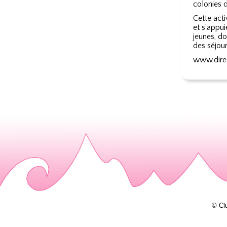
colonies d
Cette acti
et s’appu
jeunes, do
des séjou
www.dire
© Cl