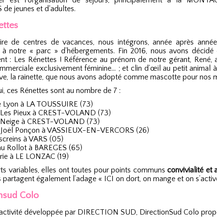
er est l'organisation de séjours, principalement à la MONTA
e jeunes et d'adultes.
ettes
ire de centres de vacances, nous intégrons, année après année
s à notre « parc » d’hébergements. Fin 2016, nous avons décidé 
t : Les Rénettes ! Référence au prénom de notre gérant, René, a
mmerciale exclusivement féminine… ; et clin d’œil au petit animal 
tive, la rainette, que nous avons adopté comme mascotte pour nos
i, ces Rénettes sont au nombre de 7 :
de Lyon à LA TOUSSUIRE (73)
t Les Pieux à CREST-VOLAND (73)
eNeige à CREST-VOLAND (73)
e Joël Ponçon à VASSIEUX-EN-VERCORS (26)
Escreins à VARS (05)
u Rollot à BAREGES (65)
rie à LE LONZAC (19)
ts variables, elles ont toutes pour points communs
convivialité et 
es partagent également l’adage « ICI on dort, on mange et on s’active
onsud Colo
activité développée par DIRECTION SUD, DirectionSud Colo prop