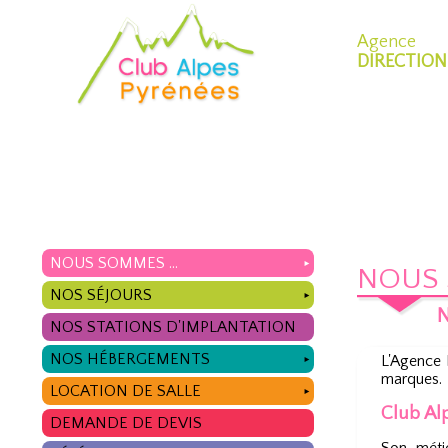
Agence
DIRECTION
NOUS SOMMES ...
►
NOUS 
NOS SÉJOURS
►
N
NOS STATIONS D'IMPLANTATION
NOS HÉBERGEMENTS
L'Agence 
►
marques.
LOCATION DE SALLE
►
Club Al
DEMANDE DE DEVIS