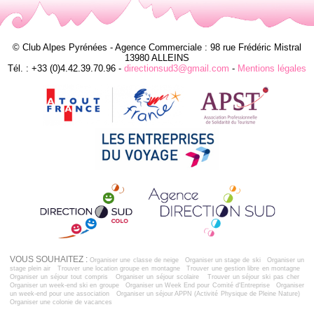
© Club Alpes Pyrénées - Agence Commerciale : 98 rue Frédéric Mistral
13980 ALLEINS
Tél. : +33 (0)4.42.39.70.96 -
directionsud3@gmail.com
-
Mentions légales
VOUS SOUHAITEZ :
Organiser une classe de neige
Organiser un stage de ski
Organiser un
stage plein air
Trouver une location groupe en montagne
Trouver une gestion libre en montagne
Organiser un séjour tout compris
Organiser un séjour scolaire
Trouver un séjour ski pas cher
Organiser un week-end ski en groupe
Organiser un Week End pour Comité d'Entreprise
Organiser
un week-end pour une association
Organiser un séjour APPN (Activité Physique de Pleine Nature)
Organiser une colonie de vacances