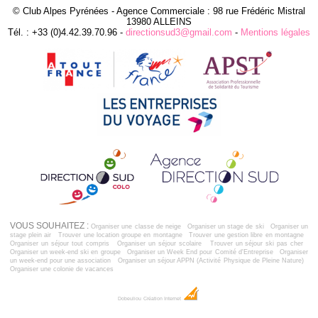
© Club Alpes Pyrénées - Agence Commerciale : 98 rue Frédéric Mistral
13980 ALLEINS
Tél. : +33 (0)4.42.39.70.96 -
directionsud3@gmail.com
-
Mentions légales
VOUS SOUHAITEZ :
Organiser une classe de neige
Organiser un stage de ski
Organiser un
stage plein air
Trouver une location groupe en montagne
Trouver une gestion libre en montagne
Organiser un séjour tout compris
Organiser un séjour scolaire
Trouver un séjour ski pas cher
Organiser un week-end ski en groupe
Organiser un Week End pour Comité d'Entreprise
Organiser
un week-end pour une association
Organiser un séjour APPN (Activité Physique de Pleine Nature)
Organiser une colonie de vacances
Dobeuliou
Création Internet