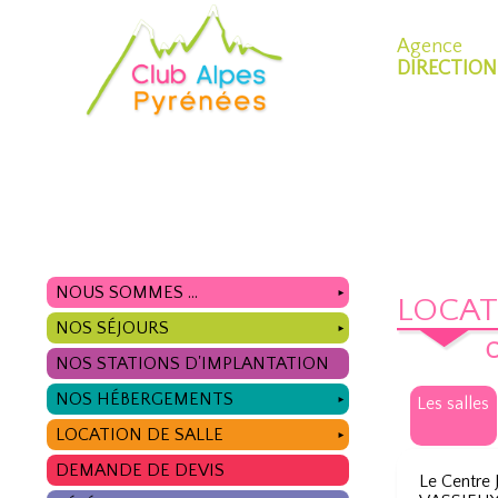
Agence
DIRECTION
NOUS SOMMES ...
►
LOCAT
NOS SÉJOURS
►
C
NOS STATIONS D'IMPLANTATION
NOS HÉBERGEMENTS
Les salles
►
LOCATION DE SALLE
►
DEMANDE DE DEVIS
Le Centre 