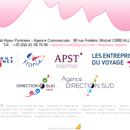
ub Alpes Pyrénées - Agence Commerciale : 98 rue Frédéric Mistral 13980 AL
Tél. : +33 (0)4.42.39.70.96 -
directionsud3@gmail.com
-
Mentions légales
Z :
Organiser une classe de neige
Organiser un stage de ski
Organiser un stage plein air
Trouver 
e gestion libre en montagne
Organiser un séjour tout compris
Organiser un séjour scolaire
Trouver u
 ski en groupe
Organiser un Week End pour Comité d'Entreprise
Organiser un week-end pour une ass
Physique de Pleine Nature)
Organiser une colonie de vacances
Dobeuliou
Création Internet