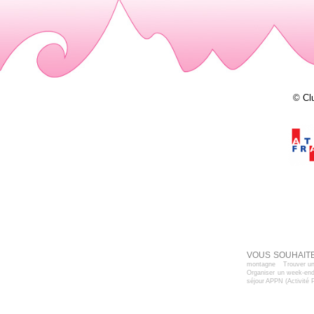
© Cl
VOUS SOUHAITE
montagne
Trouver un
Organiser un week-end
séjour APPN (Activité 