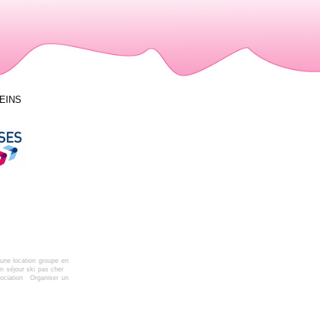
LEINS
une location groupe en
n séjour ski pas cher
ociation
Organiser un