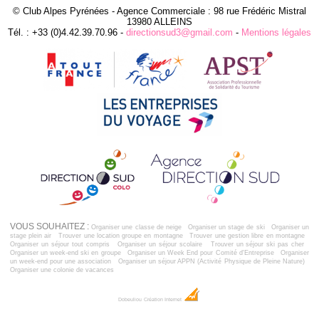
© Club Alpes Pyrénées - Agence Commerciale : 98 rue Frédéric Mistral
13980 ALLEINS
Tél. : +33 (0)4.42.39.70.96 -
directionsud3@gmail.com
-
Mentions légales
VOUS SOUHAITEZ :
Organiser une classe de neige
Organiser un stage de ski
Organiser un
stage plein air
Trouver une location groupe en montagne
Trouver une gestion libre en montagne
Organiser un séjour tout compris
Organiser un séjour scolaire
Trouver un séjour ski pas cher
Organiser un week-end ski en groupe
Organiser un Week End pour Comité d'Entreprise
Organiser
un week-end pour une association
Organiser un séjour APPN (Activité Physique de Pleine Nature)
Organiser une colonie de vacances
Dobeuliou
Création Internet