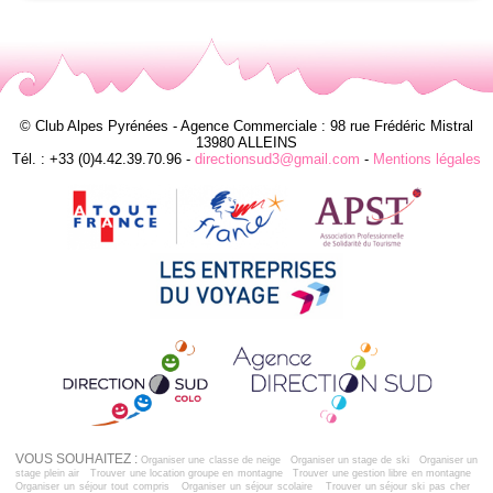
© Club Alpes Pyrénées - Agence Commerciale : 98 rue Frédéric Mistral
13980 ALLEINS
Tél. : +33 (0)4.42.39.70.96 -
directionsud3@gmail.com
-
Mentions légales
VOUS SOUHAITEZ :
Organiser une classe de neige
Organiser un stage de ski
Organiser un
stage plein air
Trouver une location groupe en montagne
Trouver une gestion libre en montagne
Organiser un séjour tout compris
Organiser un séjour scolaire
Trouver un séjour ski pas cher