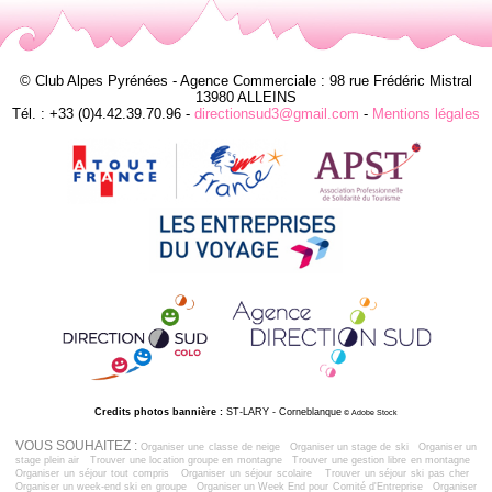
© Club Alpes Pyrénées - Agence Commerciale : 98 rue Frédéric Mistral
13980 ALLEINS
Tél. : +33 (0)4.42.39.70.96 -
directionsud3@gmail.com
-
Mentions légales
Credits photos bannière :
ST-LARY - Corneblanque
© Adobe Stock
VOUS SOUHAITEZ :
Organiser une classe de neige
Organiser un stage de ski
Organiser un
stage plein air
Trouver une location groupe en montagne
Trouver une gestion libre en montagne
Organiser un séjour tout compris
Organiser un séjour scolaire
Trouver un séjour ski pas cher
Organiser un week-end ski en groupe
Organiser un Week End pour Comité d'Entreprise
Organiser