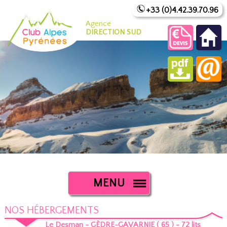
+33 (0)4.42.39.70.96
Agence
DIRECTION SUD
MENU
NOS HÉBERGEMENTS
Le Desman - GÈDRE-GAVARNIE ( 65 ) - 72 lits