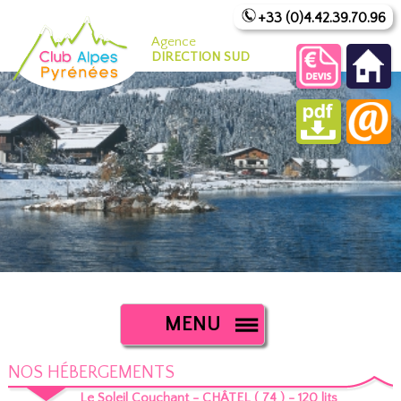
+33 (0)4.42.39.70.96
Agence
DIRECTION SUD
MENU
NOS HÉBERGEMENTS
Le Soleil Couchant - CHÂTEL ( 74 ) - 120 lits