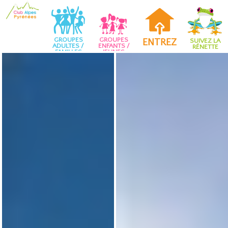
GROUPES
GROUPES
ENTREZ
SUIVEZ LA
ADULTES /
ENFANTS /
RÉNETTE
FAMILLES
JEUNES