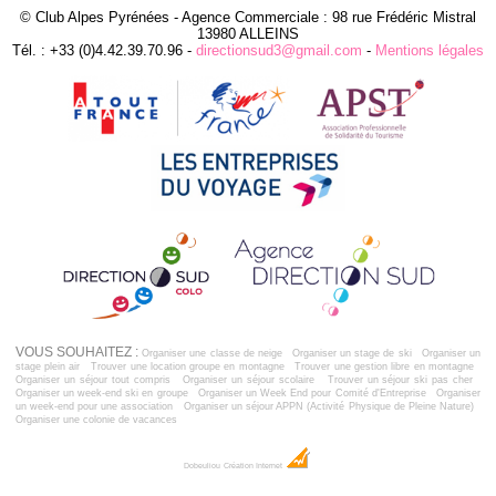
© Club Alpes Pyrénées - Agence Commerciale : 98 rue Frédéric Mistral
13980 ALLEINS
Tél. : +33 (0)4.42.39.70.96 -
directionsud3@gmail.com
-
Mentions légales
VOUS SOUHAITEZ :
Organiser une classe de neige
Organiser un stage de ski
Organiser un
stage plein air
Trouver une location groupe en montagne
Trouver une gestion libre en montagne
Organiser un séjour tout compris
Organiser un séjour scolaire
Trouver un séjour ski pas cher
Organiser un week-end ski en groupe
Organiser un Week End pour Comité d'Entreprise
Organiser
un week-end pour une association
Organiser un séjour APPN (Activité Physique de Pleine Nature)
Organiser une colonie de vacances
Dobeuliou
Création Internet