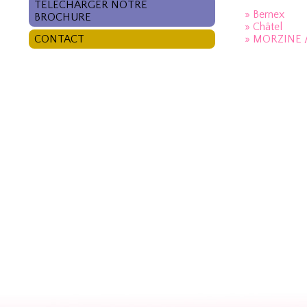
TÉLÉCHARGER NOTRE
» Bernex
BROCHURE
» Châtel
CONTACT
» MORZINE 