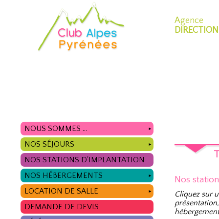
Agence
DIRECTION
NOUS SOMMES ...
►
NOS SÉJOURS
►
T
NOS STATIONS D'IMPLANTATION
NOS HÉBERGEMENTS
►
Nos statio
LOCATION DE SALLE
►
Cliquez sur u
présentation,
DEMANDE DE DEVIS
hébergement