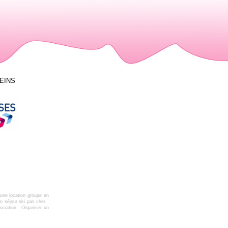
LEINS
une location groupe en
n séjour ski pas cher
ociation
Organiser un