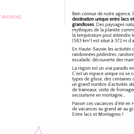
Bien connue de notre agence, l
/ AVORIAZ
destination unique entre lacs 
grandioses
. Des paysages natu
mythiques de la planète comme
la température peut atteindre l
(583 km²) est situé à 372 m d’a
En Haute-Savoie les activités de
randonnées pédestres, randonné
escalade, découverte des marmo
La région est un vrai paradis en
C’est un espace unique où se co
types de glisse, des centaines d
un grand nombre d’activités sk
de traineaux, visite de fromag
secourisme en montagne…
Passer ces vacances d’été en 
de vacances au grand air au gr
Entre lacs et Montagnes !