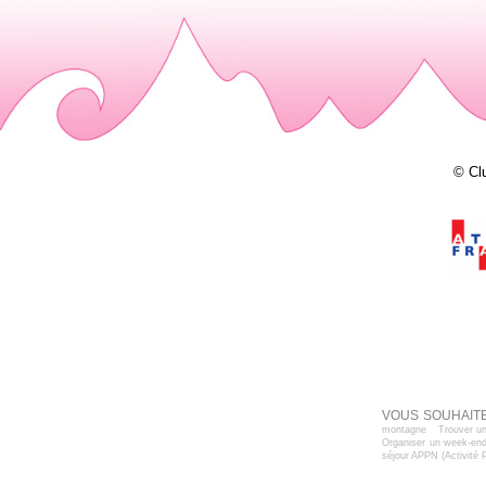
© Cl
VOUS SOUHAITE
montagne
Trouver un
Organiser un week-end
séjour APPN (Activité 