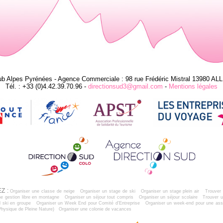
ub Alpes Pyrénées - Agence Commerciale : 98 rue Frédéric Mistral 13980 AL
Tél. : +33 (0)4.42.39.70.96 -
directionsud3@gmail.com
-
Mentions légales
Z :
Organiser une classe de neige
Organiser un stage de ski
Organiser un stage plein air
Trouver 
e gestion libre en montagne
Organiser un séjour tout compris
Organiser un séjour scolaire
Trouver u
 ski en groupe
Organiser un Week End pour Comité d'Entreprise
Organiser un week-end pour une ass
Physique de Pleine Nature)
Organiser une colonie de vacances