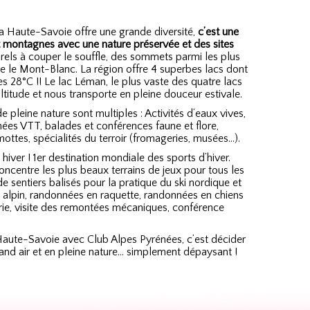
a Haute-Savoie offre une grande diversité,
c’est une
et montagnes avec une nature préservée et des sites
rels à couper le souffle, des sommets parmi les plus
 le Mont-Blanc. La région offre 4 superbes lacs dont
es 28°C !! Le lac Léman, le plus vaste des quatre lacs
ltitude et nous transporte en pleine douceur estivale.
 pleine nature sont multiples : Activités d’eaux vives,
es VTT, balades et conférences faune et flore,
ttes, spécialités du terroir (fromageries, musées…).
 hiver ! 1er destination mondiale des sports d’hiver.
ncentre les plus beaux terrains de jeux pour tous les
e sentiers balisés pour la pratique du ski nordique et
i alpin, randonnées en raquette, randonnées en chiens
erie, visite des remontées mécaniques, conférence
Haute-Savoie avec Club Alpes Pyrénées, c’est décider
and air et en pleine nature… simplement dépaysant !