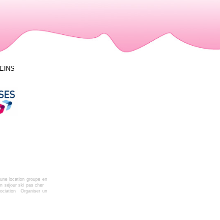
LEINS
une location groupe en
n séjour ski pas cher
ociation
Organiser un