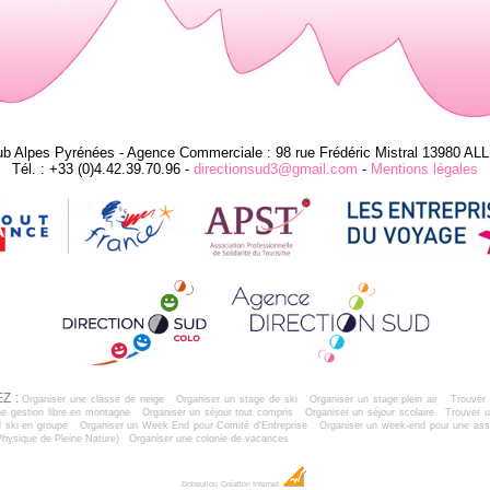
ub Alpes Pyrénées - Agence Commerciale : 98 rue Frédéric Mistral 13980 AL
Tél. : +33 (0)4.42.39.70.96 -
directionsud3@gmail.com
-
Mentions légales
Z :
Organiser une classe de neige
Organiser un stage de ski
Organiser un stage plein air
Trouver 
e gestion libre en montagne
Organiser un séjour tout compris
Organiser un séjour scolaire
Trouver u
 ski en groupe
Organiser un Week End pour Comité d'Entreprise
Organiser un week-end pour une ass
Physique de Pleine Nature)
Organiser une colonie de vacances
Dobeuliou
Création Internet