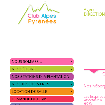
Agence
DIRECTION
NOUS SOMMES ...
►
NOS SÉJOURS
►
O
NOS STATIONS D'IMPLANTATION
NOS HÉBERGEMENTS
►
Nos héber
LOCATION DE SALLE
►
Les Esquirou
DEMANDE DE DEVIS
ARVIEUX (05)
190 lits