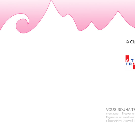
© Cl
VOUS SOUHAITE
montagne
Trouver un
Organiser un week-end
séjour APPN (Activité 