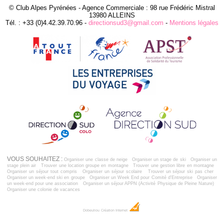
© Club Alpes Pyrénées - Agence Commerciale : 98 rue Frédéric Mistral
13980 ALLEINS
Tél. : +33 (0)4.42.39.70.96 -
directionsud3@gmail.com
-
Mentions légales
VOUS SOUHAITEZ :
Organiser une classe de neige
Organiser un stage de ski
Organiser un
stage plein air
Trouver une location groupe en montagne
Trouver une gestion libre en montagne
Organiser un séjour tout compris
Organiser un séjour scolaire
Trouver un séjour ski pas cher
Organiser un week-end ski en groupe
Organiser un Week End pour Comité d'Entreprise
Organiser
un week-end pour une association
Organiser un séjour APPN (Activité Physique de Pleine Nature)
Organiser une colonie de vacances
Dobeuliou
Création Internet