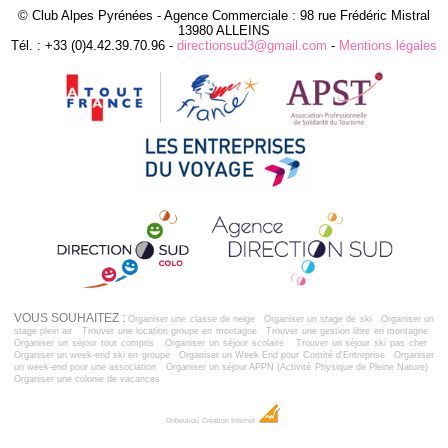
© Club Alpes Pyrénées - Agence Commerciale : 98 rue Frédéric Mistral
13980 ALLEINS
Tél. : +33 (0)4.42.39.70.96 -
directionsud3@gmail.com
-
Mentions légales
VOUS SOUHAITEZ :
Organiser une classe de neige
Organiser un stage de ski
Organiser un
stage plein air
Trouver une location groupe en montagne
Trouver une gestion libre en montagne
Organiser un séjour tout compris
Organiser un séjour scolaire
Trouver un séjour ski pas cher
Organiser un week-end ski en groupe
Organiser un Week End pour Comité d'Entreprise
Organiser
un week-end pour une association
Organiser un séjour APPN (Activité Physique de Pleine Nature)
Organiser une colonie de vacances
Dobeuliou
Création Internet