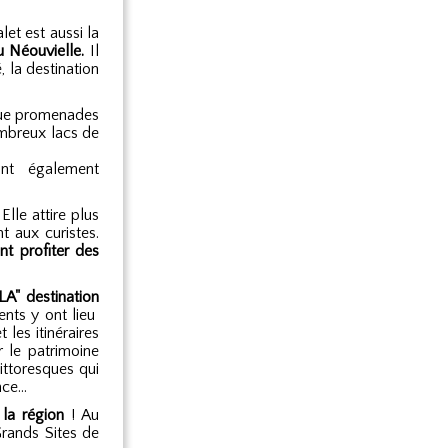
et est aussi la
u Néouvielle.
Il
, la destination
 que promenades
ombreux lacs de
ont également
Elle attire plus
t aux curistes.
nt profiter des
LA" destination
nts y ont lieu
les itinéraires
 le patrimoine
ittoresques qui
nce…
 la région
! Au
Grands Sites de