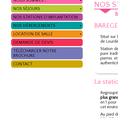
NOUS SOMMES ...
►
NOS S
NOS SÉJOURS
►
NOS STATIONS D'IMPLANTATION
BAREGES
NOS HÉBERGEMENTS
►
LOCATION DE SALLE
►
Situé sur
de Lourdes
DEMANDE DE DEVIS
Station d
TÉLÉCHARGER NOTRE
pure trad
BROCHURE
pierres e
authentici
CONTACT
La stati
Regroupé
plus grand
en 1 pour
cet envir
Au pied d