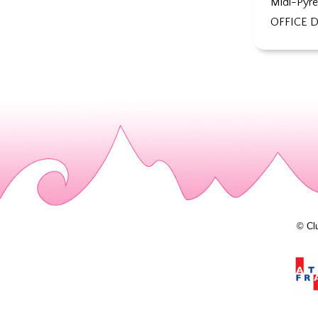
Midi-Pyré
OFFICE D
© Cl