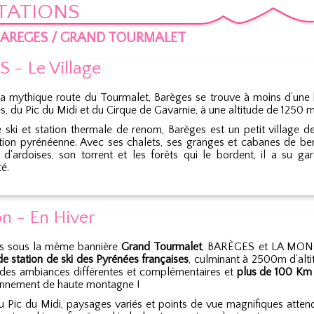
TATIONS
BAREGES / GRAND TOURMALET
 - Le Village
 la mythique route du Tourmalet, Barèges se trouve à moins d’une
, du Pic du Midi et du Cirque de Gavarnie, à une altitude de 1250 m
e ski et station thermale de renom, Barèges est un petit village
ition pyrénéenne. Avec ses chalets, ses granges et cabanes de be
t d'ardoises, son torrent et les forêts qui le bordent, il a su g
té.
on - En Hiver
s sous la même bannière
Grand Tourmalet
, BARÈGES et LA MON
e station de ski des Pyrénées françaises
, culminant à 2500m d’altit
 des ambiances différentes et complémentaires et
plus de 100 Km 
onnement de haute montagne !
u Pic du Midi, paysages variés et points de vue magnifiques attend