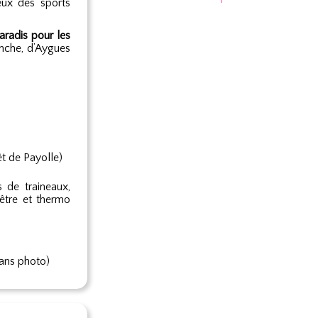
eux des sports
aradis pour les
anche, d’Aygues
êt de Payolle)
s de traineaux,
être et thermo
Sans photo)