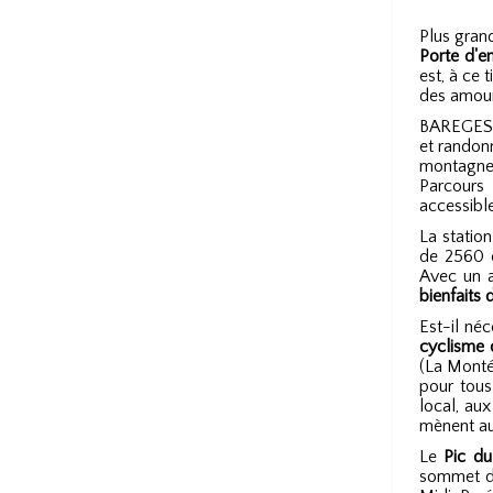
Plus gran
Porte d'e
est, à ce 
des amour
BAREGES o
et randonn
montagne 
Parcours
accessible
La statio
de 2560 c
Avec un a
bienfaits 
Est-il né
cyclisme 
(La Monté
pour tous
local, au
mènent au
Le
Pic du
sommet de