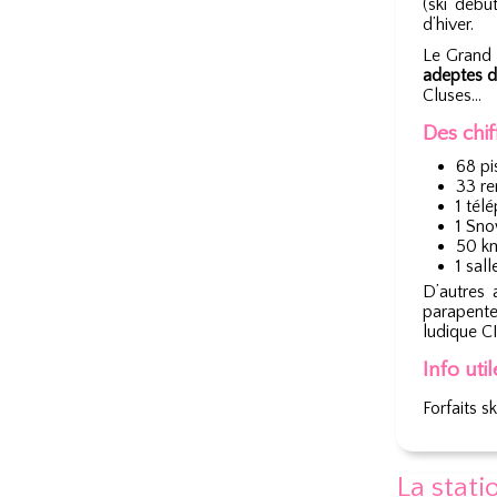
(ski débu
d’hiver.
Le Grand 
adeptes d
Cluses...
Des chif
68 pi
33 r
1 tél
1 Sn
50 km
1 sal
D’autres 
parapente
ludique C
Info util
Forfaits s
La stati