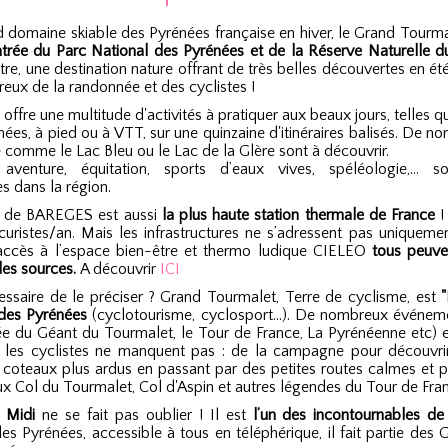
d domaine skiable des Pyrénées française en hiver, le Grand Tourmal
ntrée du Parc National des Pyrénées et de la Réserve Naturelle d
titre, une destination nature offrant de très belles découvertes en été
eux de la randonnée et des cyclistes !
ffre une multitude d'activités à pratiquer aux beaux jours, telles
ées, à pied ou à VTT, sur une quinzaine d'itinéraires balisés. De n
comme le Lac Bleu ou le Lac de la Glère sont à découvrir.
 aventure, équitation, sports d’eaux vives, spéléologie,… s
s dans la région.
n de BAREGES est aussi
la plus haute station thermale de France
! 
uristes/an. Mais les infrastructures ne s’adressent pas uniquemen
ccès à l’espace bien-être et thermo ludique CIELEO
tous peuve
des sources.
A découvrir
ICI
cessaire de le préciser ? Grand Tourmalet, Terre de cyclisme, est
"
des Pyrénées
(cyclotourisme, cyclosport…). De nombreux événeme
e du Géant du Tourmalet, le Tour de France, La Pyrénéenne etc) et 
 les cyclistes ne manquent pas : de la campagne pour découvrir
x coteaux plus ardus en passant par des petites routes calmes et p
x Col du Tourmalet, Col d'Aspin et autres légendes du Tour de Fra
 Midi
ne se fait pas oublier ! Il est
l’un des incontournables de
s Pyrénées, accessible à tous en téléphérique, il fait partie des 