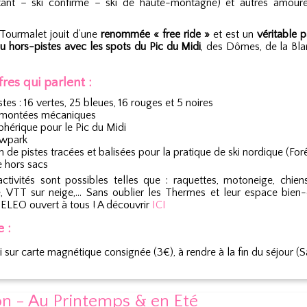
tant – ski confirmé – ski de haute-montagne) et autres amour
Tourmalet jouit d’une
renommée « free ride »
et est un
véritable p
u hors-pistes avec les spots du Pic du Midi
, des Dômes, de la Bl
fres qui parlent :
stes : 16 vertes, 25 bleues, 16 rouges et 5 noires
emontées mécaniques
éphérique pour le Pic du Midi
owpark
 de pistes tracées et balisées pour la pratique de ski nordique (For
le hors sacs
activités sont possibles telles que : raquettes, motoneige, chien
, VTT sur neige,… Sans oublier les Thermes et leur espace bien-
IELEO ouvert à tous ! A découvrir
ICI
e :
ki sur carte magnétique consignée (3€), à rendre à la fin du séjour (
on - Au Printemps & en Eté