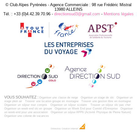
© Club Alpes Pyrénées - Agence Commerciale : 98 rue Frédéric Mistral
13980 ALLEINS
Tél. : +33 (0)4.42.39.70.96 -
directionsud3@gmail.com
-
Mentions légales
VOUS SOUHAITEZ :
Organiser une classe de neige
Organiser un stage de ski
Organiser un
stage plein air
Trouver une location groupe en montagne
Trouver une gestion libre en montagne
Organiser un séjour tout compris
Organiser un séjour scolaire
Trouver un séjour ski pas cher
Organiser un week-end ski en groupe
Organiser un Week End pour Comité d'Entreprise
Organiser
un week-end pour une association
Organiser un séjour APPN (Activité Physique de Pleine Nature)
Organiser une colonie de vacances
Dobeuliou
Création Internet