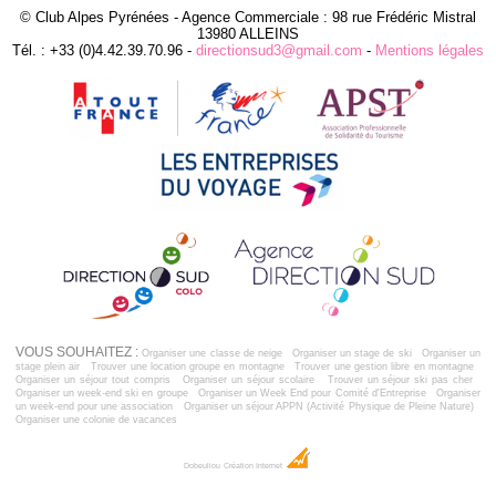
© Club Alpes Pyrénées - Agence Commerciale : 98 rue Frédéric Mistral
13980 ALLEINS
Tél. : +33 (0)4.42.39.70.96 -
directionsud3@gmail.com
-
Mentions légales
VOUS SOUHAITEZ :
Organiser une classe de neige
Organiser un stage de ski
Organiser un
stage plein air
Trouver une location groupe en montagne
Trouver une gestion libre en montagne
Organiser un séjour tout compris
Organiser un séjour scolaire
Trouver un séjour ski pas cher
Organiser un week-end ski en groupe
Organiser un Week End pour Comité d'Entreprise
Organiser
un week-end pour une association
Organiser un séjour APPN (Activité Physique de Pleine Nature)
Organiser une colonie de vacances
Dobeuliou
Création Internet