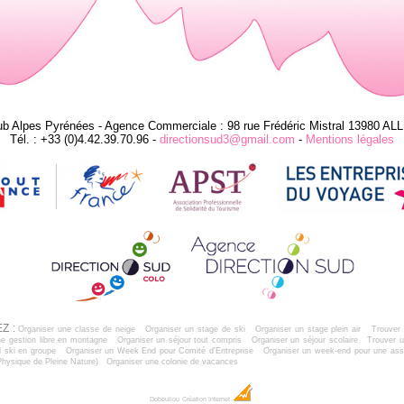
ub Alpes Pyrénées - Agence Commerciale : 98 rue Frédéric Mistral 13980 AL
Tél. : +33 (0)4.42.39.70.96 -
directionsud3@gmail.com
-
Mentions légales
Z :
Organiser une classe de neige
Organiser un stage de ski
Organiser un stage plein air
Trouver 
e gestion libre en montagne
Organiser un séjour tout compris
Organiser un séjour scolaire
Trouver u
 ski en groupe
Organiser un Week End pour Comité d'Entreprise
Organiser un week-end pour une ass
Physique de Pleine Nature)
Organiser une colonie de vacances
Dobeuliou
Création Internet