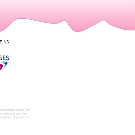
LEINS
une location groupe en
n séjour ski pas cher
ociation
Organiser un