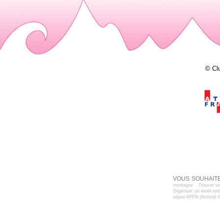
© Cl
VOUS SOUHAITE
montagne
Trouver un
Organiser un week-end
séjour APPN (Activité 