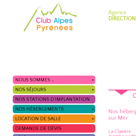
Agence
DIRECTION
NOUS SOMMES ...
►
NOS SÉJOURS
►
O
NOS STATIONS D'IMPLANTATION
NOS HÉBERGEMENTS
►
Nos héberg
sur Mer
LOCATION DE SALLE
►
DEMANDE DE DEVIS
La Clairière