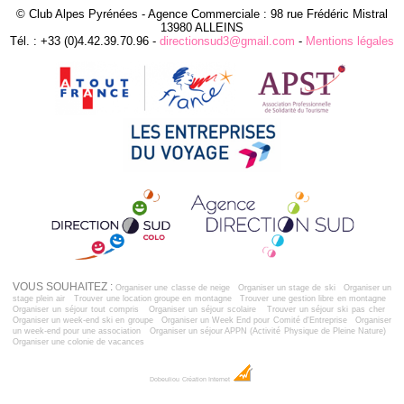
© Club Alpes Pyrénées - Agence Commerciale : 98 rue Frédéric Mistral
13980 ALLEINS
Tél. : +33 (0)4.42.39.70.96 -
directionsud3@gmail.com
-
Mentions légales
VOUS SOUHAITEZ :
Organiser une classe de neige
Organiser un stage de ski
Organiser un
stage plein air
Trouver une location groupe en montagne
Trouver une gestion libre en montagne
Organiser un séjour tout compris
Organiser un séjour scolaire
Trouver un séjour ski pas cher
Organiser un week-end ski en groupe
Organiser un Week End pour Comité d'Entreprise
Organiser
un week-end pour une association
Organiser un séjour APPN (Activité Physique de Pleine Nature)
Organiser une colonie de vacances
Dobeuliou
Création Internet