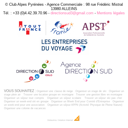
© Club Alpes Pyrénées - Agence Commerciale : 98 rue Frédéric Mistral
13980 ALLEINS
Tél. : +33 (0)4.42.39.70.96 -
directionsud3@gmail.com
-
Mentions légales
VOUS SOUHAITEZ :
Organiser une classe de neige
Organiser un stage de ski
Organiser un
stage plein air
Trouver une location groupe en montagne
Trouver une gestion libre en montagne
Organiser un séjour tout compris
Organiser un séjour scolaire
Trouver un séjour ski pas cher
Organiser un week-end ski en groupe
Organiser un Week End pour Comité d'Entreprise
Organiser
un week-end pour une association
Organiser un séjour APPN (Activité Physique de Pleine Nature)
Organiser une colonie de vacances
Dobeuliou
Création Internet