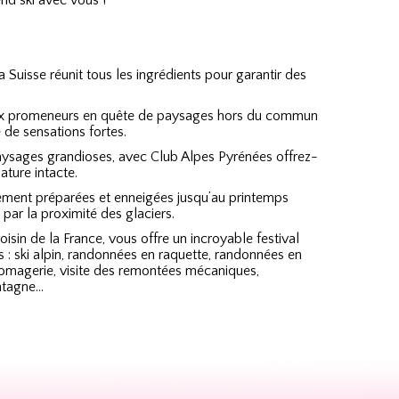
d ski avec vous !
 Suisse réunit tous les ingrédients pour garantir des
aux promeneurs en quête de paysages hors du commun
 de sensations fortes.
aysages grandioses, avec Club Alpes Pyrénées offrez-
ture intacte.
itement préparées et enneigées jusqu’au printemps
par la proximité des glaciers.
isin de la France, vous offre un incroyable festival
irs : ski alpin, randonnées en raquette, randonnées en
fromagerie, visite des remontées mécaniques,
ntagne…