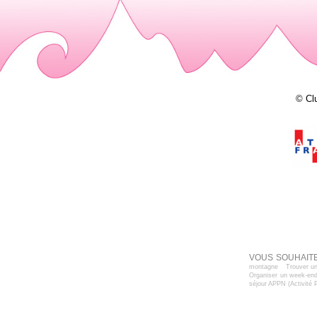
© Cl
VOUS SOUHAITE
montagne
Trouver un
Organiser un week-end
séjour APPN (Activité 