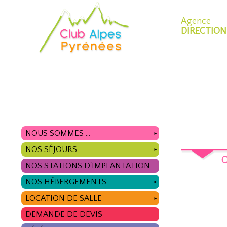
Agence
DIRECTION
NOUS SOMMES ...
►
NOS SÉJOURS
►
O
NOS STATIONS D'IMPLANTATION
NOS HÉBERGEMENTS
►
LOCATION DE SALLE
►
DEMANDE DE DEVIS