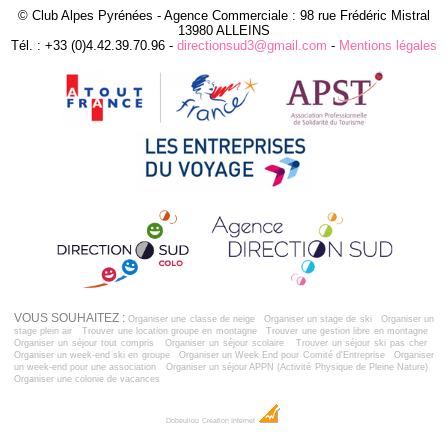
© Club Alpes Pyrénées - Agence Commerciale : 98 rue Frédéric Mistral
13980 ALLEINS
Tél. : +33 (0)4.42.39.70.96 -
directionsud3@gmail.com
-
Mentions légales
VOUS SOUHAITEZ :
Organiser une classe de neige
Organiser un stage de ski
Organiser un
stage plein air
Trouver une location groupe en montagne
Trouver une gestion libre en montagne
Organiser un séjour tout compris
Organiser un séjour scolaire
Trouver un séjour ski pas cher
Organiser un week-end ski en groupe
Organiser un Week End pour Comité d'Entreprise
Organiser
un week-end pour une association
Organiser un séjour APPN (Activité Physique de Pleine Nature)
Organiser une colonie de vacances
Dobeuliou
Création Internet