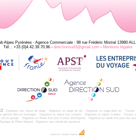
ub Alpes Pyrénées - Agence Commerciale : 98 rue Frédéric Mistral 13980 AL
Tél. : +33 (0)4.42.39.70.96 -
directionsud3@gmail.com
-
Mentions légales
Z :
Organiser une classe de neige
Organiser un stage de ski
Organiser un stage plein air
Trouver 
e gestion libre en montagne
Organiser un séjour tout compris
Organiser un séjour scolaire
Trouver u
 ski en groupe
Organiser un Week End pour Comité d'Entreprise
Organiser un week-end pour une ass
Physique de Pleine Nature)
Organiser une colonie de vacances
Dobeuliou
Création Internet