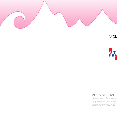
© Cl
VOUS SOUHAITE
montagne
Trouver un
Organiser un week-end
séjour APPN (Activité 