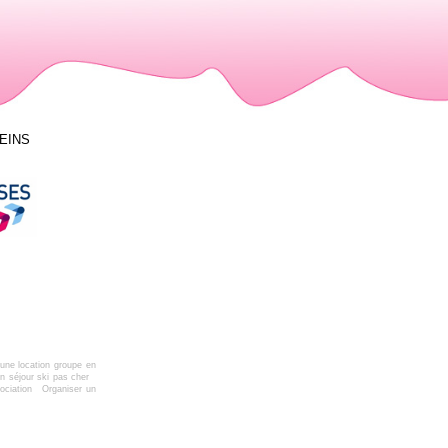
LEINS
une location groupe en
n séjour ski pas cher
ociation
Organiser un