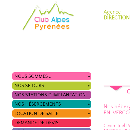
Agence
DIRECTION
NOUS SOMMES ...
►
NOS SÉJOURS
►
O
NOS STATIONS D'IMPLANTATION
NOS HÉBERGEMENTS
►
Nos héber
EN-VERCO
LOCATION DE SALLE
►
DEMANDE DE DEVIS
Centre Joël 