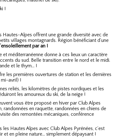
écaniques, matériel de ski).
i !
s Hautes-Alpes offrent une grande diversité avec de
petits villages montagnards. Région bénéficiant d’une
’ensoleillement par an !
ne et méditerranéenne donne à ces lieux un caractère
accents du sud. Belle transition entre le nord et le midi.
ande et le thym… !
fre les premières ouvertures de station et les dernières
i-avril) !
ines reliés, les kilomètres de pistes nordiques et les
éduiront les amoureux du ski, de la neige !
uvent vous être proposé en hiver par Club Alpes
pin, randonnées en raquette, randonnées en chiens de
e, visite des remontées mécaniques, conférence
 les Hautes Alpes avec Club Alpes Pyrénées, c’est
r et en pleine nature… simplement dépaysant !