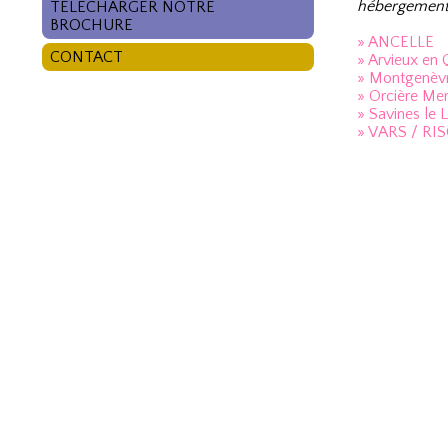
hébergement
TÉLÉCHARGER NOTRE
BROCHURE
» ANCELLE
CONTACT
» Arvieux en
» Montgenèv
» Orcière Mer
» Savines le 
» VARS / RI