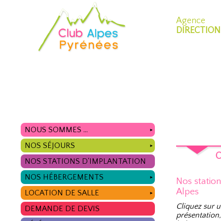
Agence
DIRECTION
NOUS SOMMES ...
►
NOS SÉJOURS
►
O
NOS STATIONS D'IMPLANTATION
NOS HÉBERGEMENTS
►
Nos statio
Alpes
LOCATION DE SALLE
►
Cliquez sur u
DEMANDE DE DEVIS
présentation,