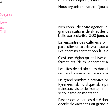
(Pension complète, remontées m
s
Nous organisons votre séjour sk
 Queyras
re
lette
Bien connu de notre agence, le
Lac
grandes stations de ski et des 
SOUL
belle particularité…
300 jours d
La rencontre des cultures alpi
particulier, un art de vivre aux 
Les chemins sentent bon la lav
C’est une région qui en hiver of
fermetures (de mi-décembre à m
Les sites de ski alpin, les doma
sentiers balisés et entretenus s
Un grand nombre d’activités pe
Pyrénées : ski nordique, ski al
traineaux, visite de fromageri
secourisme en montagne…
Passez ces vacances d’été dans
décidé de vacances au grand ai