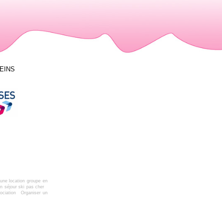
LEINS
une location groupe en
n séjour ski pas cher
ociation
Organiser un