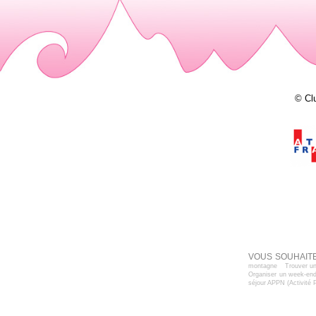
© Cl
VOUS SOUHAITE
montagne
Trouver un
Organiser un week-end
séjour APPN (Activité 