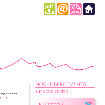
NOS HÉBERGEMENTS
sur cette station
rnant cette
nt
ICI
► Le Pigneroux