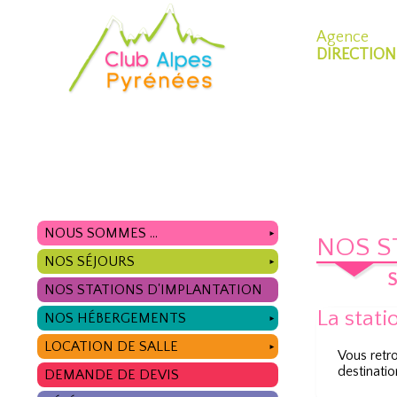
Agence
DIRECTION
NOUS SOMMES ...
►
NOS S
NOS SÉJOURS
►
S
NOS STATIONS D'IMPLANTATION
La stati
NOS HÉBERGEMENTS
►
LOCATION DE SALLE
►
Vous retr
destinatio
DEMANDE DE DEVIS