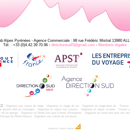
ub Alpes Pyrénées - Agence Commerciale : 98 rue Frédéric Mistral 13980 AL
Tél. : +33 (0)4.42.39.70.96 -
directionsud3@gmail.com
-
Mentions légales
Z :
Organiser une classe de neige
Organiser un stage de ski
Organiser un stage plein air
Trouver 
e gestion libre en montagne
Organiser un séjour tout compris
Organiser un séjour scolaire
Trouver u
 ski en groupe
Organiser un Week End pour Comité d'Entreprise
Organiser un week-end pour une ass
Physique de Pleine Nature)
Organiser une colonie de vacances
Dobeuliou
Création Internet