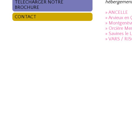
hébergement
TÉLÉCHARGER NOTRE
BROCHURE
» ANCELLE
CONTACT
» Arvieux en
» Montgenèv
» Orcière Mer
» Savines le 
» VARS / RI