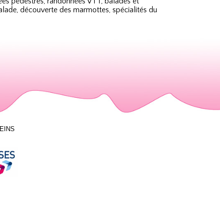
nées pédestres, randonnées VTT, balades et
calade, découverte des marmottes, spécialités du
LEINS