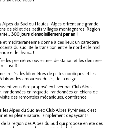
d ski avec vous !
es Alpes du Sud ou Hautes-Alpes offrent une grande
ons de ski et des petits villages montagnards. Région
arité…
300 jours d’ensoleillement par an !
ne et méditerranéenne donne à ces lieux un caractère
accents du sud. Belle transition entre le nord et le midi.
ande et le thym… !
fre les premières ouvertures de station et les dernières
i-avril) !
ines reliés, les kilomètres de pistes nordiques et les
éduiront les amoureux du ski, de la neige !
uvent vous être proposé en hiver par Club Alpes
pin, randonnées en raquette, randonnées en chiens de
e, visite des remontées mécaniques, conférence
 les Alpes du Sud avec Club Alpes Pyrénées, c’est
r et en pleine nature… simplement dépaysant !
 de la région des Alpes du Sud qui propose en été des