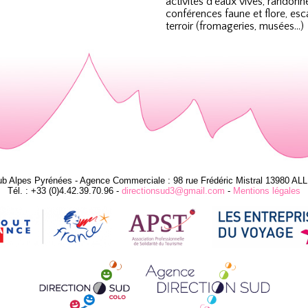
activités d’eaux vives, randon
conférences faune et flore, es
terroir (fromageries, musées…)
ub Alpes Pyrénées - Agence Commerciale : 98 rue Frédéric Mistral 13980 AL
Tél. : +33 (0)4.42.39.70.96 -
directionsud3@gmail.com
-
Mentions légales