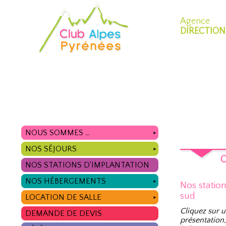
Agence
DIRECTION
NOUS SOMMES ...
►
NOS SÉJOURS
►
O
NOS STATIONS D'IMPLANTATION
NOS HÉBERGEMENTS
►
Nos statio
sud
LOCATION DE SALLE
►
Cliquez sur u
DEMANDE DE DEVIS
présentation,