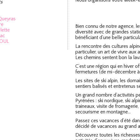
Nous organisons votre week-en
s
 Queyras
re
Bien connu de notre agence, l
lette
diversité avec de grandes stati
Lac
bénéficiant d’une belle particul
SOUL
La rencontre des cultures alpi
particulier, un art de vivre aux 
Les chemins sentent bon la lav
C’est une région qui en hiver of
fermetures (de mi-décembre à m
Les sites de ski alpin, les doma
sentiers balisés et entretenus s
Un grand nombre d’activités pe
Pyrénées : ski nordique, ski al
traineaux, visite de fromageri
secourisme en montagne…
Passez ces vacances d’été dans
décidé de vacances au grand ai
Découvrez toutes les richesses