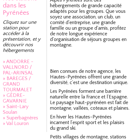
Alpes Pyrénées sont des
dans les
hébergements de grande capacité
adaptés pour les groupes. Que vous
Pyrénées
soyez une association, un club, un
Cliquez sur une
comité d'entreprise, une grande
station pour
famille ou un groupe d'amis, profitez
accéder à la
de notre longue expérience
présentation, et y
d'organisation de séjours groupes en
découvrir nos
montagne.
hébergements
» ANDORRE -
VALLNORD /
Bien connues de notre agence, les
PAL-ARINSAL
Hautes-Pyrénées offrent une grande
» BAREGES /
diversité, c’est une destination unique.
GRAND
TOURMALET
Les Pyrénées forment une barrière
» GÈDRE-
naturelle entre la France et l’Espagne.
GAVARNIE
Le paysage haut-pyrénéen est fait de
» Saint-Lary
montagne, vallées, coteaux et plaines.
Soulan
En hiver les Hautes-Pyrénées
» Superbagnères
incarnent l’esprit sport et les plaisirs
» Val Louron
du grand ski.
Petits villages de montagne, stations