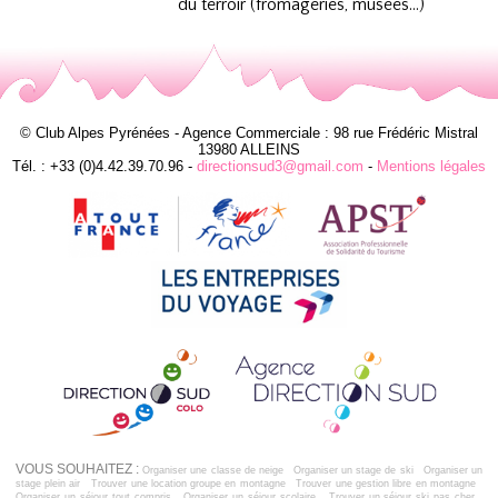
du terroir (fromageries, musées…)
© Club Alpes Pyrénées - Agence Commerciale : 98 rue Frédéric Mistral
13980 ALLEINS
Tél. : +33 (0)4.42.39.70.96 -
directionsud3@gmail.com
-
Mentions légales
VOUS SOUHAITEZ :
Organiser une classe de neige
Organiser un stage de ski
Organiser un
stage plein air
Trouver une location groupe en montagne
Trouver une gestion libre en montagne
Organiser un séjour tout compris
Organiser un séjour scolaire
Trouver un séjour ski pas cher