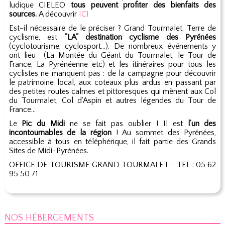
ludique CIELEO
tous peuvent profiter des bienfaits des
sources.
A découvrir
ICI
Est-il nécessaire de le préciser ? Grand Tourmalet, Terre de
cyclisme, est
"LA" destination cyclisme des Pyrénées
(cyclotourisme, cyclosport…). De nombreux événements y
ont lieu (La Montée du Géant du Tourmalet, le Tour de
France, La Pyrénéenne etc) et les itinéraires pour tous les
cyclistes ne manquent pas : de la campagne pour découvrir
le patrimoine local, aux coteaux plus ardus en passant par
des petites routes calmes et pittoresques qui mènent aux Col
du Tourmalet, Col d'Aspin et autres légendes du Tour de
France…
Le
Pic du Midi
ne se fait pas oublier ! Il est
l’un des
incontournables de la région
! Au sommet des Pyrénées,
accessible à tous en téléphérique, il fait partie des Grands
Sites de Midi-Pyrénées.
OFFICE DE TOURISME GRAND TOURMALET - TEL : 05 62
95 50 71
NOS HÉBERGEMENTS