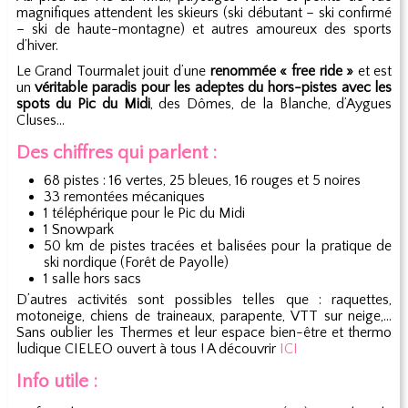
magnifiques attendent les skieurs (ski débutant – ski confirmé
– ski de haute-montagne) et autres amoureux des sports
d’hiver.
Le Grand Tourmalet jouit d’une
renommée « free ride »
et est
un
véritable paradis pour les adeptes du hors-pistes avec les
spots du Pic du Midi
, des Dômes, de la Blanche, d’Aygues
Cluses...
Des chiffres qui parlent :
68 pistes : 16 vertes, 25 bleues, 16 rouges et 5 noires
33 remontées mécaniques
1 téléphérique pour le Pic du Midi
1 Snowpark
50 km de pistes tracées et balisées pour la pratique de
ski nordique (Forêt de Payolle)
1 salle hors sacs
D’autres activités sont possibles telles que : raquettes,
motoneige, chiens de traineaux, parapente, VTT sur neige,…
Sans oublier les Thermes et leur espace bien-être et thermo
ludique CIELEO ouvert à tous ! A découvrir
ICI
Info utile :