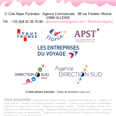
© Club Alpes Pyrénées - Agence Commerciale : 98 rue Frédéric Mistral
13980 ALLEINS
Tél. : +33 (0)4.42.39.70.96 -
directionsud3@gmail.com
-
Mentions légales
Credits photos bannière :
Cirque de Gavarnie
© Adobe stock
VOUS SOUHAITEZ :
Organiser une classe de neige
Organiser un stage de ski
Organiser un
stage plein air
Trouver une location groupe en montagne
Trouver une gestion libre en montagne
Organiser un séjour tout compris
Organiser un séjour scolaire
Trouver un séjour ski pas cher
Organiser un week-end ski en groupe
Organiser un Week End pour Comité d'Entreprise
Organiser
un week-end pour une association
Organiser un séjour APPN (Activité Physique de Pleine Nature)
Organiser une colonie de vacances