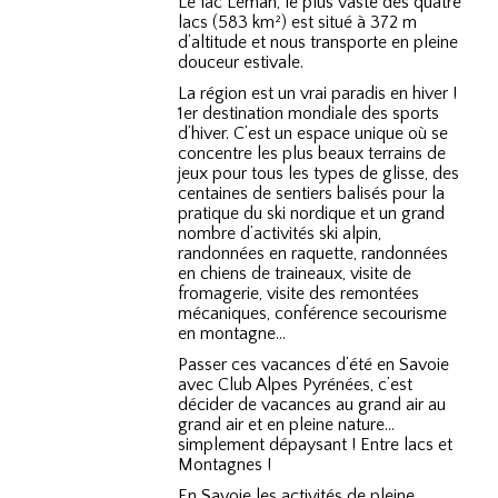
Le lac Léman, le plus vaste des quatre
lacs (583 km²) est situé à 372 m
d’altitude et nous transporte en pleine
douceur estivale.
La région est un vrai paradis en hiver !
1er destination mondiale des sports
d’hiver. C’est un espace unique où se
concentre les plus beaux terrains de
jeux pour tous les types de glisse, des
centaines de sentiers balisés pour la
pratique du ski nordique et un grand
nombre d’activités ski alpin,
randonnées en raquette, randonnées
en chiens de traineaux, visite de
fromagerie, visite des remontées
mécaniques, conférence secourisme
en montagne…
Passer ces vacances d’été en Savoie
avec Club Alpes Pyrénées, c’est
décider de vacances au grand air au
grand air et en pleine nature…
simplement dépaysant ! Entre lacs et
Montagnes !
En Savoie les activités de pleine