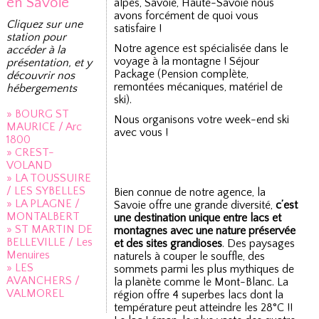
en Savoie
alpes, Savoie, Haute-Savoie nous
avons forcément de quoi vous
Cliquez sur une
satisfaire !
station pour
Notre agence est spécialisée dans le
accéder à la
voyage à la montagne ! Séjour
présentation, et y
Package (Pension complète,
découvrir nos
remontées mécaniques, matériel de
hébergements
ski).
» BOURG ST
Nous organisons votre week-end ski
MAURICE / Arc
avec vous !
1800
» CREST-
VOLAND
» LA TOUSSUIRE
/ LES SYBELLES
Bien connue de notre agence, la
» LA PLAGNE /
Savoie offre une grande diversité,
c’est
MONTALBERT
une destination unique entre lacs et
» ST MARTIN DE
montagnes avec une nature préservée
BELLEVILLE / Les
et des sites grandioses
. Des paysages
Menuires
naturels à couper le souffle, des
» LES
sommets parmi les plus mythiques de
AVANCHERS /
la planète comme le Mont-Blanc. La
VALMOREL
région offre 4 superbes lacs dont la
température peut atteindre les 28°C !!