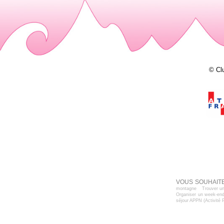
© Cl
VOUS SOUHAITE
montagne
Trouver un
Organiser un week-end
séjour APPN (Activité 