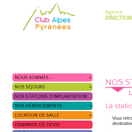
Agence
DIRECTION
NOUS SOMMES ...
►
NOS S
NOS SÉJOURS
►
L
NOS STATIONS D'IMPLANTATION
La stati
NOS HÉBERGEMENTS
►
LOCATION DE SALLE
►
Vous retr
destinatio
DEMANDE DE DEVIS