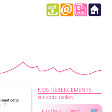
NOS HÉBERGEMENTS
sur cette station
rnant cette
nt
ICI
► Le Dou de la Ramaz