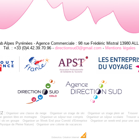
ub Alpes Pyrénées - Agence Commerciale : 98 rue Frédéric Mistral 13980 AL
Tél. : +33 (0)4.42.39.70.96 -
directionsud3@gmail.com
-
Mentions légales
Z :
Organiser une classe de neige
Organiser un stage de ski
Organiser un stage plein air
Trouver 
e gestion libre en montagne
Organiser un séjour tout compris
Organiser un séjour scolaire
Trouver u
 ski en groupe
Organiser un Week End pour Comité d'Entreprise
Organiser un week-end pour une ass
Physique de Pleine Nature)
Organiser une colonie de vacances
Dobeuliou
Création Internet