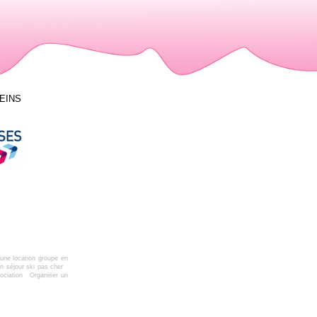
LEINS
une location groupe en
n séjour ski pas cher
ociation
Organiser un