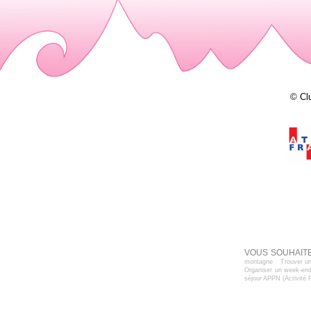
© Cl
VOUS SOUHAITE
montagne
Trouver un
Organiser un week-end
séjour APPN (Activité 