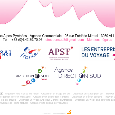
ub Alpes Pyrénées - Agence Commerciale : 98 rue Frédéric Mistral 13980 AL
Tél. : +33 (0)4.42.39.70.96 -
directionsud3@gmail.com
-
Mentions légales
Z :
Organiser une classe de neige
Organiser un stage de ski
Organiser un stage plein air
Trouver 
e gestion libre en montagne
Organiser un séjour tout compris
Organiser un séjour scolaire
Trouver u
 ski en groupe
Organiser un Week End pour Comité d'Entreprise
Organiser un week-end pour une ass
Physique de Pleine Nature)
Organiser une colonie de vacances
Dobeuliou
Création Internet