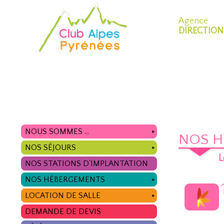
Agence
DIRECTION
NOUS SOMMES ...
►
NOS 
NOS SÉJOURS
►
L
NOS STATIONS D'IMPLANTATION
NOS HÉBERGEMENTS
►
LOCATION DE SALLE
►
DEMANDE DE DEVIS