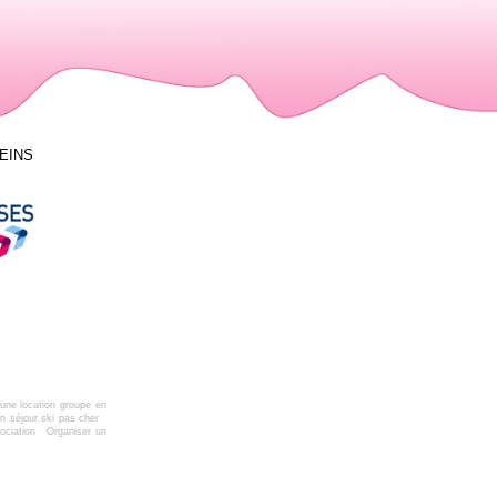
LEINS
une location groupe en
n séjour ski pas cher
ociation
Organiser un