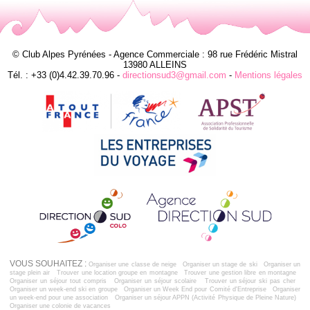
© Club Alpes Pyrénées - Agence Commerciale : 98 rue Frédéric Mistral
13980 ALLEINS
Tél. : +33 (0)4.42.39.70.96 -
directionsud3@gmail.com
-
Mentions légales
VOUS SOUHAITEZ :
Organiser une classe de neige
Organiser un stage de ski
Organiser un
stage plein air
Trouver une location groupe en montagne
Trouver une gestion libre en montagne
Organiser un séjour tout compris
Organiser un séjour scolaire
Trouver un séjour ski pas cher
Organiser un week-end ski en groupe
Organiser un Week End pour Comité d'Entreprise
Organiser
un week-end pour une association
Organiser un séjour APPN (Activité Physique de Pleine Nature)
Organiser une colonie de vacances