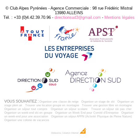
© Club Alpes Pyrénées - Agence Commerciale : 98 rue Frédéric Mistral
13980 ALLEINS
Tél. : +33 (0)4.42.39.70.96 -
directionsud3@gmail.com
-
Mentions légales
VOUS SOUHAITEZ :
Organiser une classe de neige
Organiser un stage de ski
Organiser un
stage plein air
Trouver une location groupe en montagne
Trouver une gestion libre en montagne
Organiser un séjour tout compris
Organiser un séjour scolaire
Trouver un séjour ski pas cher
Organiser un week-end ski en groupe
Organiser un Week End pour Comité d'Entreprise
Organiser
un week-end pour une association
Organiser un séjour APPN (Activité Physique de Pleine Nature)
Organiser une colonie de vacances
Dobeuliou
Création Internet