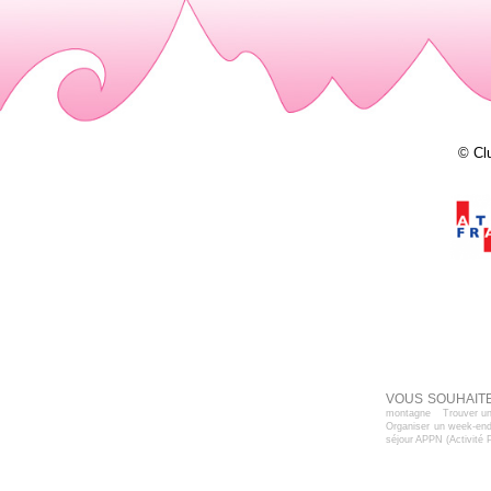
© Cl
VOUS SOUHAITE
montagne
Trouver un
Organiser un week-end
séjour APPN (Activité 