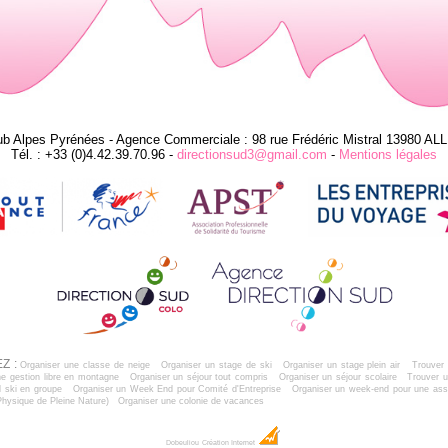
ub Alpes Pyrénées - Agence Commerciale : 98 rue Frédéric Mistral 13980 AL
Tél. : +33 (0)4.42.39.70.96 -
directionsud3@gmail.com
-
Mentions légales
Z :
Organiser une classe de neige
Organiser un stage de ski
Organiser un stage plein air
Trouver 
e gestion libre en montagne
Organiser un séjour tout compris
Organiser un séjour scolaire
Trouver u
 ski en groupe
Organiser un Week End pour Comité d'Entreprise
Organiser un week-end pour une ass
Physique de Pleine Nature)
Organiser une colonie de vacances
Dobeuliou
Création Internet