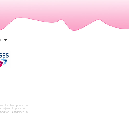
LEINS
une location groupe en
n séjour ski pas cher
ociation
Organiser un