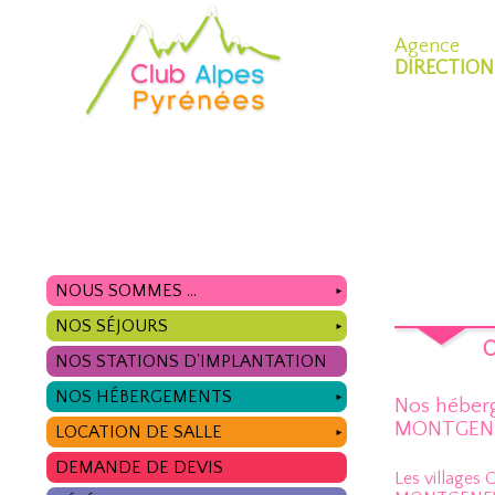
Agence
DIRECTION
NOUS SOMMES ...
►
NOS SÉJOURS
►
O
NOS STATIONS D'IMPLANTATION
NOS HÉBERGEMENTS
►
Nos héber
MONTGEN
LOCATION DE SALLE
►
DEMANDE DE DEVIS
Les villages C