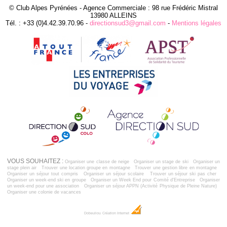
© Club Alpes Pyrénées - Agence Commerciale : 98 rue Frédéric Mistral
13980 ALLEINS
Tél. : +33 (0)4.42.39.70.96 -
directionsud3@gmail.com
-
Mentions légales
VOUS SOUHAITEZ :
Organiser une classe de neige
Organiser un stage de ski
Organiser un
stage plein air
Trouver une location groupe en montagne
Trouver une gestion libre en montagne
Organiser un séjour tout compris
Organiser un séjour scolaire
Trouver un séjour ski pas cher
Organiser un week-end ski en groupe
Organiser un Week End pour Comité d'Entreprise
Organiser
un week-end pour une association
Organiser un séjour APPN (Activité Physique de Pleine Nature)
Organiser une colonie de vacances
Dobeuliou
Création Internet