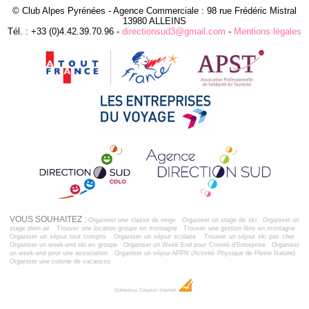
© Club Alpes Pyrénées - Agence Commerciale : 98 rue Frédéric Mistral
13980 ALLEINS
Tél. : +33 (0)4.42.39.70.96 -
directionsud3@gmail.com
-
Mentions légales
VOUS SOUHAITEZ :
Organiser une classe de neige
Organiser un stage de ski
Organiser un
stage plein air
Trouver une location groupe en montagne
Trouver une gestion libre en montagne
Organiser un séjour tout compris
Organiser un séjour scolaire
Trouver un séjour ski pas cher
Organiser un week-end ski en groupe
Organiser un Week End pour Comité d'Entreprise
Organiser
un week-end pour une association
Organiser un séjour APPN (Activité Physique de Pleine Nature)
Organiser une colonie de vacances
Dobeuliou
Création Internet