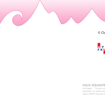
© Cl
VOUS SOUHAITE
montagne
Trouver un
Organiser un week-end
séjour APPN (Activité 