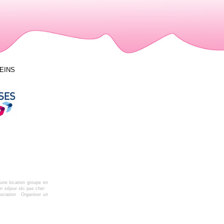
LEINS
une location groupe en
n séjour ski pas cher
ociation
Organiser un