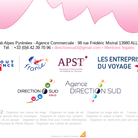
ub Alpes Pyrénées - Agence Commerciale : 98 rue Frédéric Mistral 13980 AL
Tél. : +33 (0)4.42.39.70.96 -
directionsud3@gmail.com
-
Mentions légales
Z :
Organiser une classe de neige
Organiser un stage de ski
Organiser un stage plein air
Trouver 
e gestion libre en montagne
Organiser un séjour tout compris
Organiser un séjour scolaire
Trouver u
 ski en groupe
Organiser un Week End pour Comité d'Entreprise
Organiser un week-end pour une ass
Physique de Pleine Nature)
Organiser une colonie de vacances
Dobeuliou
Création Internet