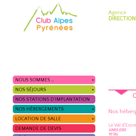
Agence
DIRECTION
NOUS SOMMES ...
►
NOS SÉJOURS
►
O
NOS STATIONS D'IMPLANTATION
NOS HÉBERGEMENTS
►
Nos héber
LOCATION DE SALLE
►
Le Val d'Escr
DEMANDE DE DEVIS
VARS (05)
111 lits