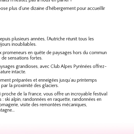
its n’hésitez pas à nous en parler !
se plus d’une dizaine d’hébergement pour accueillir
uis plusieurs années, l’Autriche réunit tous les
jours inoubliables.
aux promeneurs en quête de paysages hors du commun
 de sensations fortes.
aysages grandioses, avec Club Alpes Pyrénées offrez-
ture intacte.
itement préparées et enneigées jusqu’au printemps
par la proximité des glaciers.
i proche de la France, vous offre un incroyable festival
irs : ski alpin, randonnées en raquette, randonnées en
fromagerie, visite des remontées mécaniques,
ntagne…