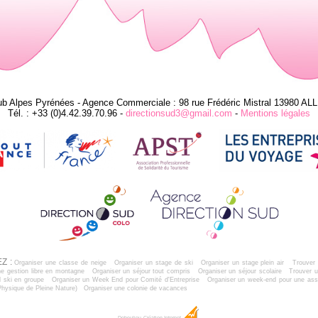
ub Alpes Pyrénées - Agence Commerciale : 98 rue Frédéric Mistral 13980 AL
Tél. : +33 (0)4.42.39.70.96 -
directionsud3@gmail.com
-
Mentions légales
Z :
Organiser une classe de neige
Organiser un stage de ski
Organiser un stage plein air
Trouver 
e gestion libre en montagne
Organiser un séjour tout compris
Organiser un séjour scolaire
Trouver u
 ski en groupe
Organiser un Week End pour Comité d'Entreprise
Organiser un week-end pour une ass
Physique de Pleine Nature)
Organiser une colonie de vacances
Dobeuliou
Création Internet