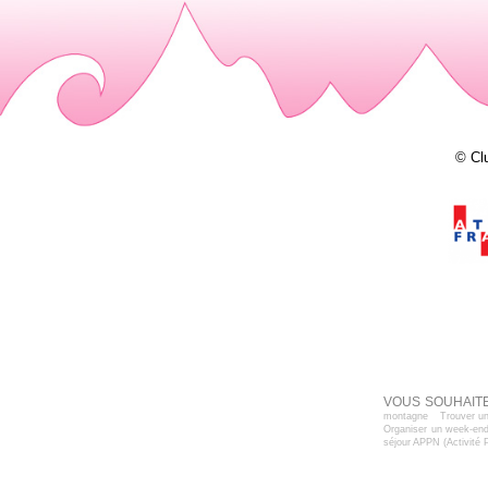
© Cl
VOUS SOUHAITE
montagne
Trouver un
Organiser un week-end
séjour APPN (Activité 