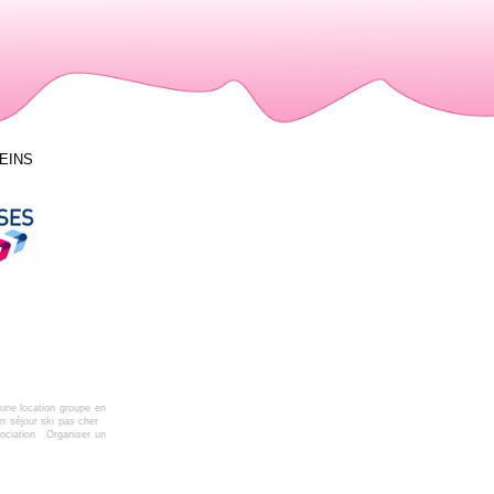
LEINS
une location groupe en
n séjour ski pas cher
ociation
Organiser un