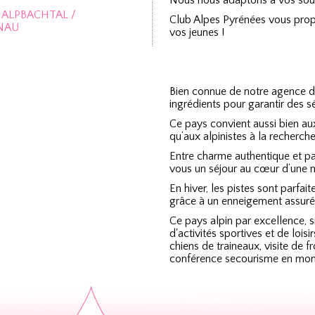
Nous nous adaptons à vos souha
L ALPBACHTAL /
Club Alpes Pyrénées vous propo
NAU
vos jeunes !
Bien connue de notre agence dep
ingrédients pour garantir des sé
Ce pays convient aussi bien 
qu’aux alpinistes à la recherche
Entre charme authentique et p
vous un séjour au cœur d’une na
En hiver, les pistes sont parfa
grâce à un enneigement assuré 
Ce pays alpin par excellence, s
d'activités sportives et de lois
chiens de traineaux, visite de 
conférence secourisme en mo