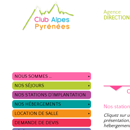
Agence
DIRECTION
NOUS SOMMES ...
►
NOS SÉJOURS
►
O
NOS STATIONS D'IMPLANTATION
NOS HÉBERGEMENTS
►
Nos statio
LOCATION DE SALLE
►
Cliquez sur u
présentation,
DEMANDE DE DEVIS
hébergement