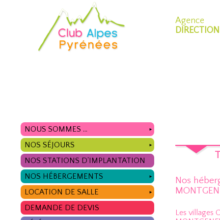
Agence
DIRECTION
NOUS SOMMES ...
►
NOS SÉJOURS
►
T
NOS STATIONS D'IMPLANTATION
NOS HÉBERGEMENTS
►
Nos héber
MONTGEN
LOCATION DE SALLE
►
DEMANDE DE DEVIS
Les villages C