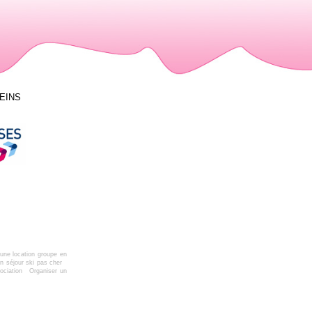
LEINS
une location groupe en
n séjour ski pas cher
ociation
Organiser un