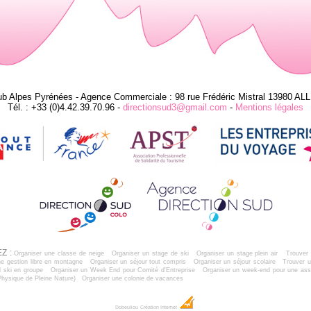
ub Alpes Pyrénées - Agence Commerciale : 98 rue Frédéric Mistral 13980 AL
Tél. : +33 (0)4.42.39.70.96 -
directionsud3@gmail.com
-
Mentions légales
Z :
Organiser une classe de neige
Organiser un stage de ski
Organiser un stage plein air
Trouver 
e gestion libre en montagne
Organiser un séjour tout compris
Organiser un séjour scolaire
Trouver u
 ski en groupe
Organiser un Week End pour Comité d'Entreprise
Organiser un week-end pour une ass
Physique de Pleine Nature)
Organiser une colonie de vacances
Dobeuliou
Création Internet