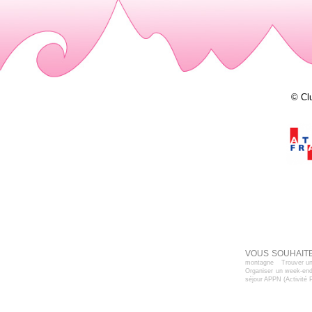
© Cl
VOUS SOUHAITE
montagne
Trouver un
Organiser un week-end
séjour APPN (Activité 